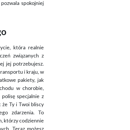
 pozwala spokojniej
go
życie, która
realnie
ączeń związanych z
j jej potrzebujesz.
ansportu i kraju, w
atkowe pakiety, jak
ochodu w chorobie,
polisę specjalnie z
że Ty i Twoi bliscy
ego zdarzenia. To
, którzy codziennie
nych.
Teraz możesz