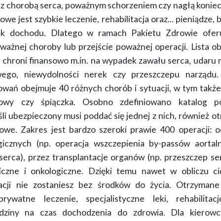
 z chorobą serca, poważnym schorzeniem czy nagłą koniec
zowe jest szybkie leczenie, rehabilitacja oraz...
pieniądze
, 
ak dochodu. Dlatego w ramach Pakietu Zdrowie ofe
ażnej choroby lub przejście poważnej operacji
. Lista o
a chroni finansowo m.in. na wypadek zawału serca, udaru
wego, niewydolności nerek czy przeszczepu narządu
owań obejmuje
40 różnych chorób i sytuacji
, w tym także
owy czy śpiączka
. Osobno zdefiniowano katalog
p
śli ubezpieczony musi poddać się jednej z nich, również 
sowe. Zakres jest bardzo szeroki prawie 400 operacji: 
gicznych
(np. operacja wszczepienia by-passów aortal
serca), przez
transplantacje organów
(np. przeszczep ser
iczne i onkologiczne. Dzięki temu nawet w obliczu ci
acji nie zostaniesz bez środków do życia.
Otrzymane
rywatne leczenie, specjalistyczne leki, rehabilita
odziny na czas dochodzenia do zdrowia
. Dla kierow