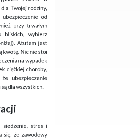
la Twojej rodziny,
e ubezpieczenie od
nież przy trwałym
 bliskich, wybierz
niżej).
Atutem jest
ką kwotę.
Nic nie stoi
ieczenia na wypadek
k ciężkiej choroby,
a, że
ubezpieczenie
isą dla wszystkich.
acji
 siedzenie, stres i
a się, że zawodowy