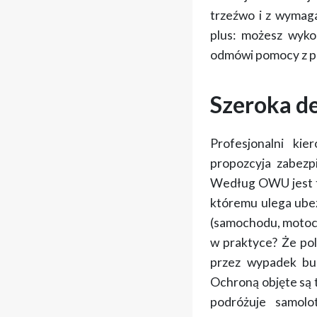
trzeźwo i z wymag
plus: możesz wyk
odmówi pomocy z 
Szeroka d
Profesjonalni ki
propozcyja zabezp
Według OWU jest 
któremu ulega ube
(samochodu, motocyk
w praktyce? Że poli
przez wypadek bus
Ochroną objęte są 
podróżuje samol