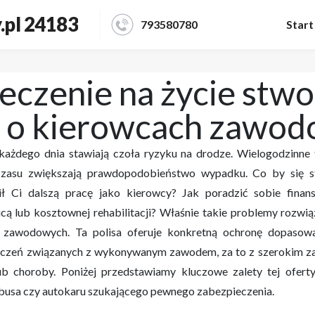
.pl 24183
793580780
Start
eczenie na życie stw
ą o kierowcach zawo
żdego dnia stawiają czoła ryzyku na drodze. Wielogodzinne t
czasu zwiększają prawdopodobieństwo wypadku.
Co by się s
ł Ci dalszą pracę jako kierowcy?
Jak poradzić sobie finan
nicą lub kosztownej rehabilitacji? Właśnie takie problemy rozwi
 zawodowych. Ta polisa oferuje
konkretną ochronę dopasowa
czeń związanych z wykonywanym zawodem, za to z szerokim z
 choroby. Poniżej przedstawiamy kluczowe zalety tej oferty
 busa czy autokaru szukającego pewnego zabezpieczenia.