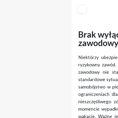
Brak wyłą
zawodowy
Niektórzy ubezpie
ryzykowny zawód. 
zawodowy nie sta
standardowe sytuacj
samobójstwo w pie
ograniczeniach dl
nieszczęśliwego z
momencie wypadku 
wakacje
. Ważne je