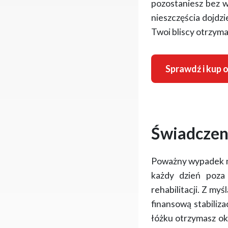
pozostaniesz bez w
nieszczęścia dojdzi
Twoi bliscy otrzyma
Sprawdź i kup o
Świadczeni
Poważny wypadek m
każdy dzień poza
rehabilitacji. Z my
finansową stabiliz
łóżku otrzymasz o