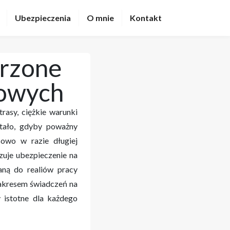
Ubezpieczenia
O mnie
Kontakt
orzone
dowych
rasy, ciężkie warunki
tało, gdyby poważny
sowo w razie długiej
ązuje ubezpieczenie na
ną do realiów pracy
akresem świadczeń na
 istotne dla każdego