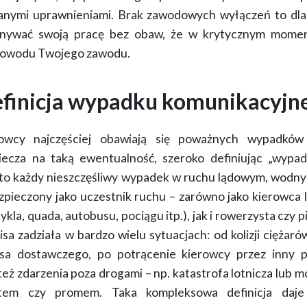
anymi uprawnieniami. Brak zawodowych wyłączeń to dl
onywać swoją pracę bez obaw, że w krytycznym momenc
powodu Twojego zawodu.
efinicja wypadku komunikacyjn
erowcy najczęściej obawiają się poważnych wypadkó
iecza na taką ewentualność,
szeroko definiując „wypa
to każdy
nieszczęśliwy wypadek w ruchu lądowym, wodn
zpieczony jako uczestnik ruchu –
zarówno jako kierowca 
la, quada, autobusu, pociągu itp.), jak i rowerzysta czy p
sa zadziała w bardzo wielu sytuacjach: od kolizji ciężaró
a dostawczego, po potrącenie kierowcy przez inny p
też zdarzenia poza drogami – np.
katastrofa lotnicza lub m
otem czy promem. Taka kompleksowa definicja da