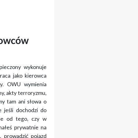
erowców
zpieczony wykonuje
raca jako kierowca
y
. OWU wymienia
ny, akty terroryzmu,
my tam ani słowa o
e jeśli dochodzi do
nie od tego, czy w
hałeś prywatnie na
. prowadzić pojazd