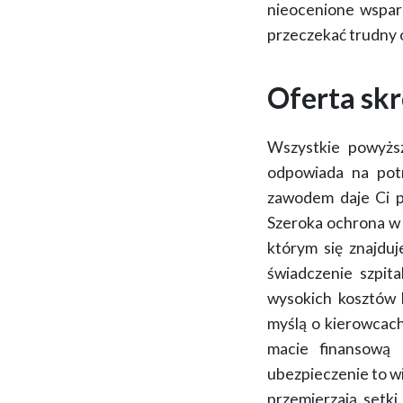
nieocenione wsparc
przeczekać trudny 
Oferta sk
Wszystkie powyższ
odpowiada na pot
zawodem daje Ci pe
Szeroka ochrona w 
którym się znajduj
świadczenie szpit
wysokich kosztów le
myślą o kierowcac
macie finansową 
ubezpieczenie to wi
przemierzają setki