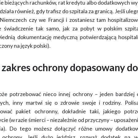
ie bieżących rachunków, rat kredytu albo dodatkowych wy
iała również, gdy trafisz do szpitala za granicą.
Jeśli ule
Niemczech czy we Francji i zostaniesz tam hospitalizow
e świadczenie tak samo, jak za pobyt w polskim szpita
iednią dokumentację medyczną potwierdzającą hospitaliz
czony na język polski).
y zakres ochrony dopasowany d
że potrzebować nieco innej ochrony – jeden bardziej 
ch, inny martwi się o zdrowie swoje i rodziny.
Polis
ować pakiet ochronny, dokładnie taki, jakiego potrz
cie (w razie śmierci – niezależnie od przyczyny – uposaże
ia). Do tego możesz
dołączyć różne umowy dodatko
s ochrony. Jeśli dużo jeździsz, rozważ dodatek
na w