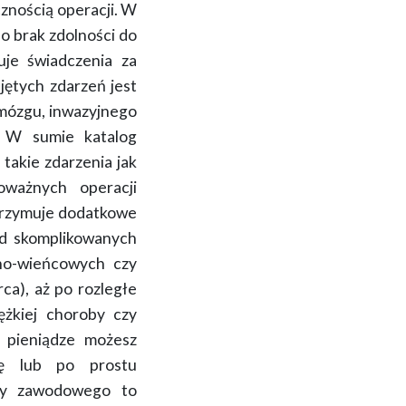
znością operacji. W
bo brak zdolności do
ruje
świadczenia za
bjętych zdarzeń jest
 mózgu, inwazyjnego
. W sumie katalog
 takie zdarzenia jak
oważnych operacji
otrzymuje dodatkowe
od
skomplikowanych
no-wieńcowych czy
ca), aż po rozległe
ężkiej choroby czy
 pieniądze możesz
cję lub po prostu
cy zawodowego to