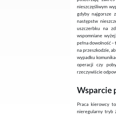
nieszczęśliwym wy
gdyby najgorsze z
następstw nieszc
uszczerbku na zdr
wspomniane wyże
pełna dowolność – t
na przeszkodzie, a
wypadku komunikacy
operacji czy pob
rzeczywiście odpow
Wsparcie p
Praca kierowcy t
nieregularny tryb 