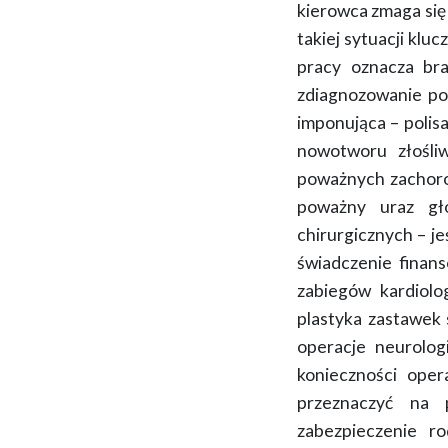
kierowca zmaga się
takiej sytuacji kluc
pracy oznacza br
zdiagnozowanie pow
imponująca – polis
nowotworu złośli
poważnych zachor
poważny uraz gł
chirurgicznych
– je
świadczenie finan
zabiegów kardiolo
plastyka zastawek 
operacje neurolog
konieczności oper
przeznaczyć na p
zabezpieczenie r