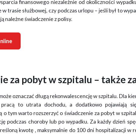
sparcia finansowego niezależnie od okoliczności wypadk
e w trasie służbowej, czy podczas urlopu – jeśli był to wy
ją należne świadczenie z polisy.
nline
e za pobyt w szpitalu – także z
oże oznaczać długą rekonwalescencję w szpitalu. Dla k
 pracą to utrata dochodu
, a dodatkowo pojawiają się
ślą o tym warto rozszerzyć o
świadczenie za pobyt w szpita
ację podczas choroby lub po wypadku. Za każdy dzień sp
kreśloną kwotę
, maksymalnie do 100 dni hospitalizacji w 