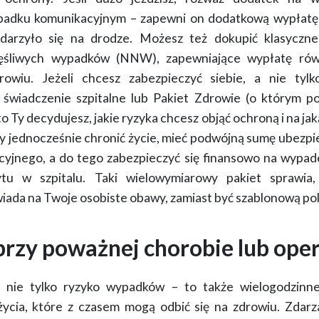
padku komunikacyjnym
– zapewni on dodatkową wypłatę d
darzyło się na drodze. Możesz też dokupić klasyczn
zęśliwych wypadków (NNW), zapewniające wypłatę rów
owiu. Jeżeli chcesz zabezpieczyć siebie, a nie tylko
j
świadczenie szpitalne
lub
Pakiet Zdrowie
(o którym po
o Ty decydujesz, jakie ryzyka chcesz objąć ochroną i na ja
by jednocześnie chronić życie, mieć podwójną sumę ubezp
jnego, a do tego zabezpieczyć się finansowo na wypade
ytu w szpitalu. Taki wielowymiarowy pakiet sprawi
iada na Twoje osobiste obawy
, zamiast być szablonową pol
rzy poważnej chorobie lub oper
o nie tylko ryzyko wypadków – to także
wielogodzinne
życia
, które z czasem mogą odbić się na zdrowiu. Zdarz