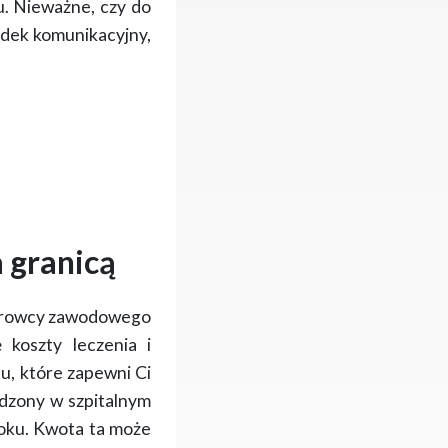
u
. Nieważne, czy do
padek komunikacyjny,
a granicą
ierowcy zawodowego
 koszty leczenia i
lu
, które zapewni Ci
ędzony w szpitalnym
roku
. Kwota ta może