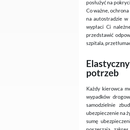
posłużyć na pokryc
Co ważne, ochrona dz
na autostradzie w 
wypłaci Ci należn
przedstawić odpow
szpitala, przetłuma
Elastyczn
potrzeb
Każdy kierowca mo
wypadków drogowy
samodzielnie zbud
ubezpieczenie na ży
sumę ubezpieczen
poszerzają zakre