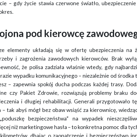
ie – gdy życie stawia czerwone światło, ubezpieczenie
okres.
rojona pod kierowcę zawodowe
e elementy układają się w ofertę ubezpieczenia na 
rzeby i zagrożenia zawodowych kierowców
. Brak wył
wność, że polisa zadziała właśnie wtedy, gdy najbardzie
razie wypadku komunikacyjnego – niezależnie od środka tr
esz – zapewnia spokój ducha podczas każdej trasy. Dod
alne czy Pakiet Zdrowie, rozwiązują problemy braku d
czenia i długiej rehabilitacji.
Generali przygotowało tę 
h
– tak abyś mógł bez obaw wsiąść za kierownicę, wiedząc 
„poduszkę bezpieczeństwa” na wypadek nieszczęśliw
ęcej niż marketingowe hasła – to
konkretna pomoc dla tych
 kilometrów, dbając o zaopatrzenie i bezpieczeństwo in