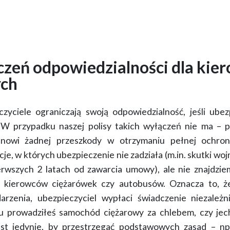
czeń odpowiedzialności dla ki
ch
czyciele ograniczają swoją odpowiedzialność, jeśli ube
W przypadku naszej polisy takich wyłączeń nie ma –
p
nowi żadnej przeszkody w otrzymaniu pełnej ochron
e, w których ubezpieczenie nie zadziała (m.in. skutki woj
rwszych 2 latach od zawarcia umowy), ale
nie znajdzie
a kierowców ciężarówek czy autobusów
. Oznacza to, ż
darzenia,
ubezpieczyciel wypłaci świadczenie niezależ
prowadziłeś samochód ciężarowy za chlebem, czy jec
st jedynie, by przestrzegać podstawowych zasad – np