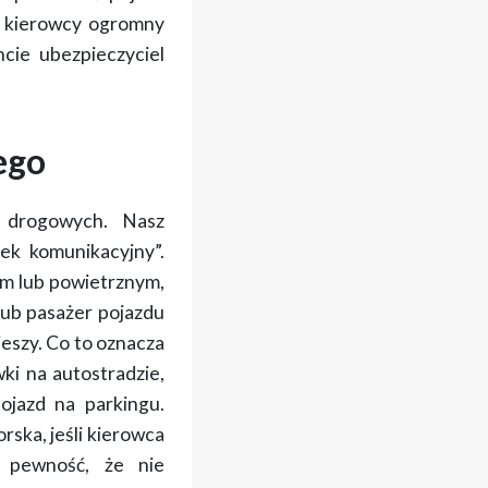
a kierowcy ogromny
ie ubezpieczyciel
ego
w drogowych. Nasz
dek komunikacyjny”
.
ym lub powietrznym
,
lub pasażer pojazdu
ieszy
. Co to oznacza
wki na autostradzie,
ojazd na parkingu.
orska
, jeśli kierowca
je pewność, że
nie