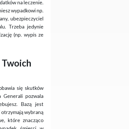
datków na leczenie.
gniesz wypadkowi np.
any, ubezpieczyciel
lu. Trzeba jedynie
ację (np. wypis ze
o Twoich
obawia się skutków
a Generali pozwala
ebujesz.
Bazą jest
ni otrzymają wybraną
we
, które znacząco
ypadek śmierci w